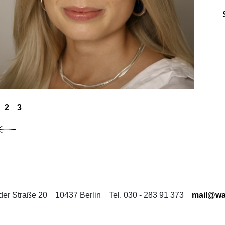
2
3
der Straße 20
10437 Berlin
Tel. 030 - 283 91 373
mail@wa