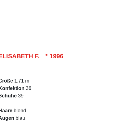
ELISABETH F. * 1996
Größe
1,71 m
Konfektion
36
Schuhe
39
Haare
blond
Augen
blau