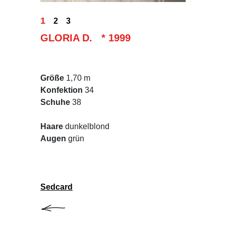
1
2
3
GLORIA D. * 1999
Größe
1,70 m
Konfektion
34
Schuhe
38
Haare
dunkelblond
Augen
grün
Sedcard