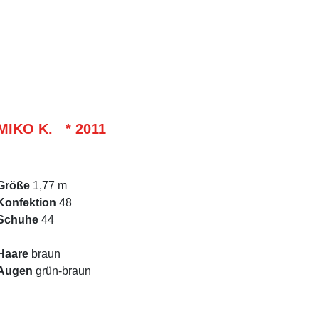
MIKO K. * 2011
Größe
1,77 m
Konfektion
48
Schuhe
44
Haare
braun
Augen
grün-braun