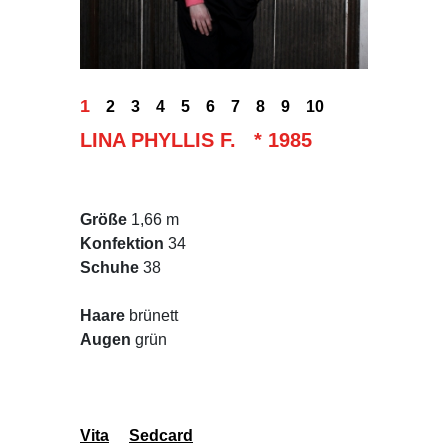
1
2
3
4
5
6
7
8
9
10
LINA PHYLLIS F. * 1985
Größe
1,66 m
Konfektion
34
Schuhe
38
Haare
brünett
Augen
grün
Vita
Sedcard